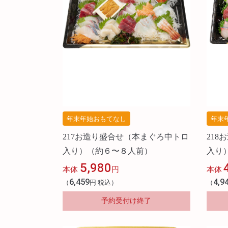
年末年始おもてなし
年末
217お造り盛合せ（本まぐろ中トロ
21
入り）（約６〜８人前）
入り
5,980
本体
円
本体
6,459
4,9
（
円 税込）
（
予約受付け終了