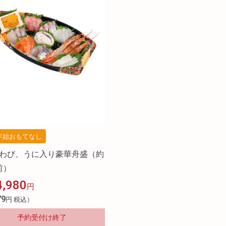
年始おもてなし
3あわび、うに入り豪華舟盛（約
前）
4,980
円
79
円 税込）
予約受付け終了