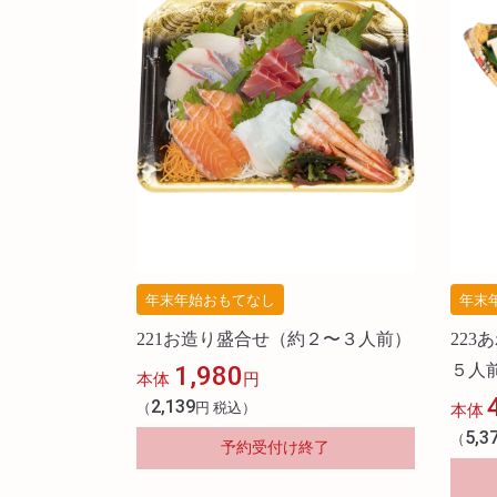
年末年始おもてなし
年末
221お造り盛合せ（約２〜３人前）
22
1,980
５人
本体
円
2,139
（
円 税込）
本体
5,3
（
予約受付け終了