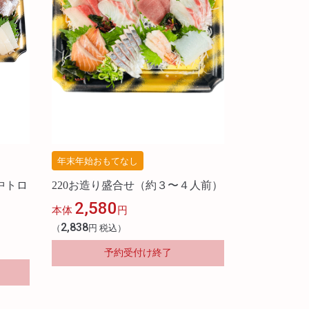
年末年始おもてなし
中トロ
220お造り盛合せ（約３〜４人前）
2,580
本体
円
2,838
（
円 税込）
予約受付け終了