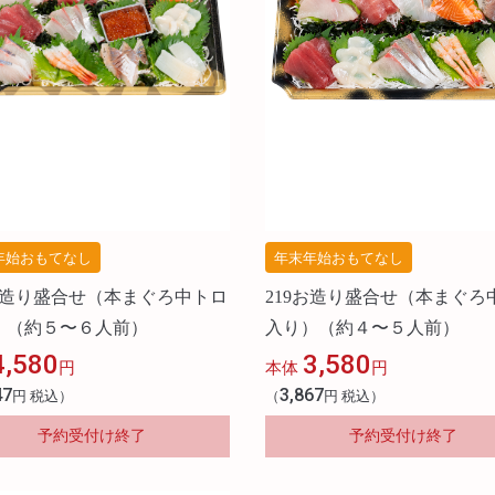
年始おもてなし
年末年始おもてなし
8お造り盛合せ（本まぐろ中トロ
219お造り盛合せ（本まぐろ
）（約５〜６人前）
入り）（約４〜５人前）
4,580
3,580
円
本体
円
47
3,867
円 税込）
（
円 税込）
予約受付け終了
予約受付け終了