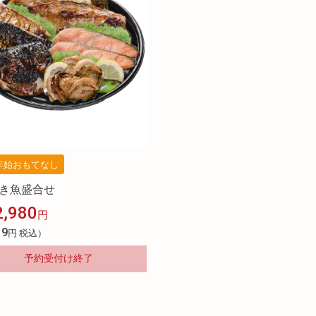
年始おもてなし
焼き魚盛合せ
2,980
円
19
円 税込）
予約受付け終了