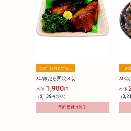
年末年始おもてなし
年末
242銀だら照焼３切
243
1,980
本体
円
本体
2,139
3,2
（
円 税込）
（
予約受付け終了