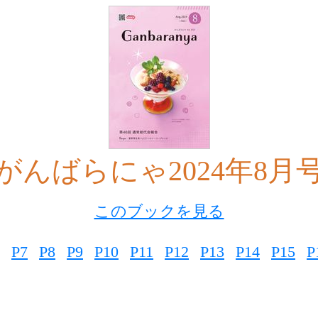
がんばらにゃ2024年8月
このブックを見る
P7
P8
P9
P10
P11
P12
P13
P14
P15
P