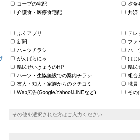
コープの宅配
夕食
介護食・医療食宅配
共済
ふくアプリ
テレ
新聞
ファ
ハ－ツチラシ
ハー
け
がんばらにゃ
はじ
県民せいきょうのHP
県民
ハーツ・生協施設での案内チラシ
組合
友人・知人・家族からのクチコミ
職員
Web広告(Google.Yahoo!.LINEなど)
その