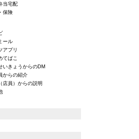
弁当宅配
・保険
ビ
ミール
ツアプリ
めてばこ
せいきょうからのDM
員からの紹介
（店員）からの説明
他