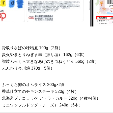
骨取りさばの味噌煮 190g（2袋）
炭火やきとりねぎま串（振り塩） 162g（6本）
讃岐ふっくら大きなあげのきつねうどん 560g（2食）
ふんわり今川焼 370g（5個）
ふっくら卵のオムライス 200g×2食
香草仕立てのチキンステーキ 320g（4枚）
北海道プチコロッケ ア・ラ・カルト 320g（4種×4個）
ミニワッフルドッグ（チーズ） 240g（6本）