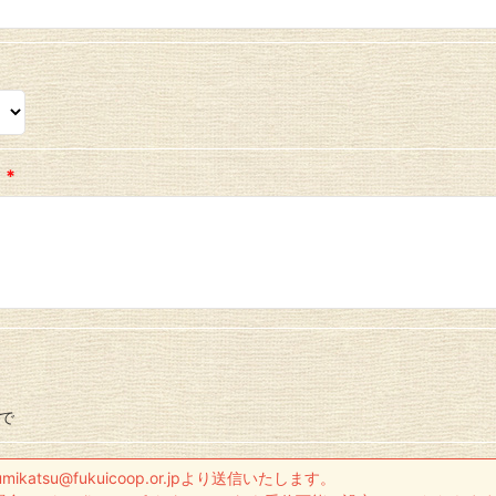
）
*
まで
atsu@fukuicoop.or.jpより送信いたします。