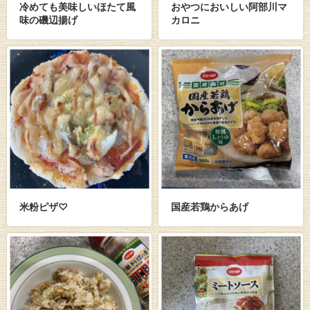
冷めても美味しいほたて風
おやつにおいしい阿部川マ
味の磯辺揚げ
カロニ
米粉ピザ♡
国産若鶏からあげ