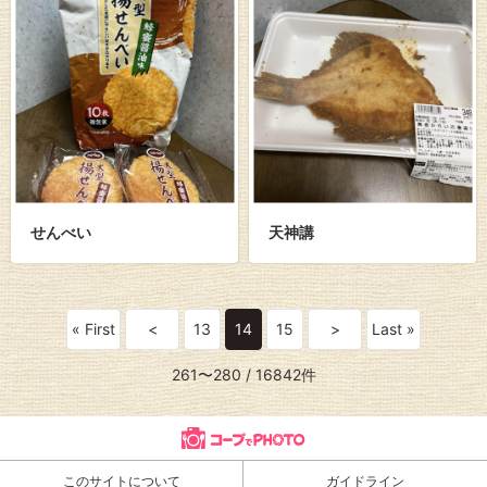
せんべい
天神講
« First
<
13
14
15
>
Last »
261〜280
/ 16842件
このサイトについて
ガイドライン