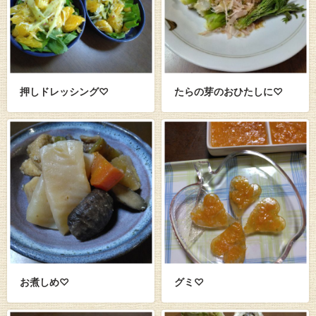
押しドレッシング♡
たらの芽のおひたしに♡
お煮しめ♡
グミ♡