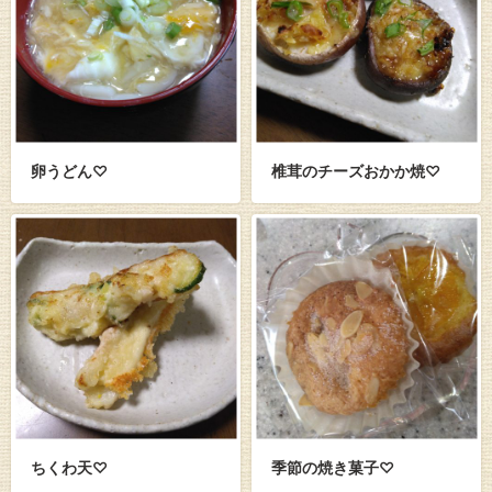
卵うどん♡
椎茸のチーズおかか焼♡
ちくわ天♡
季節の焼き菓子♡