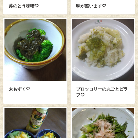
蕗のとう味噌♡
味が整います♡
太もずく♡
ブロッコリーの丸ごとピラ
フ♡