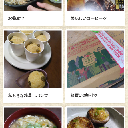
お蕎麦♡
美味しいコーヒー♡
私もきな粉蒸しパン♡
箱買い2割引♡