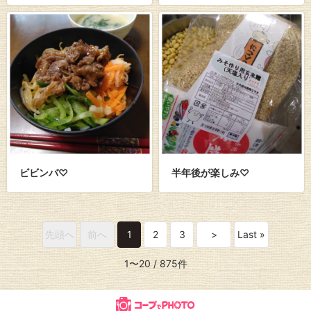
ビビンバ♡
半年後が楽しみ♡
先頭へ
前へ
1
2
3
>
Last »
1〜20
/ 875件