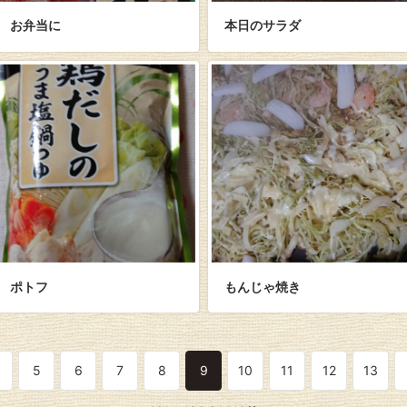
お弁当に
本日のサラダ
ポトフ
もんじゃ焼き
5
6
7
8
9
10
11
12
13