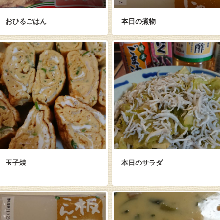
おひるごはん
本日の煮物
玉子焼
本日のサラダ