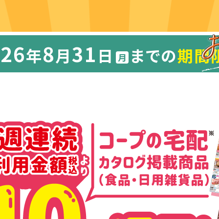
026
8
31
年
月
日
までの
期間
月