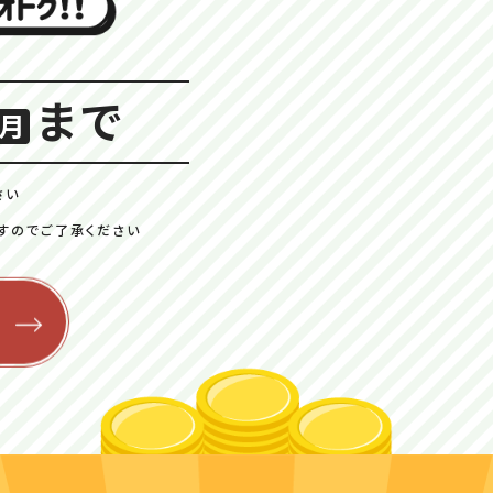
まで
月
さい
すのでご了承ください