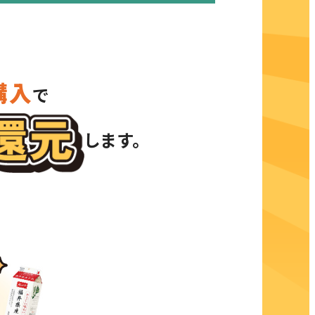
購入
で
します。