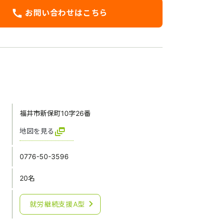
call
お問い合わせはこちら
福井市新保町10字26番
dynamic_feed
地図を見る
0776-50-3596
20名
chevron_right
就労継続支援A型