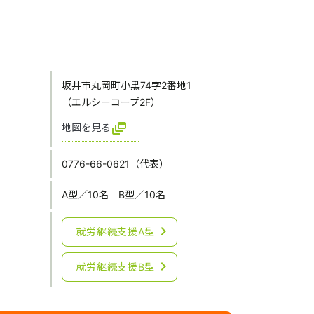
坂井市丸岡町小黒74字2番地1
（エルシーコープ2F）
dynamic_feed
地図を見る
0776-66-0621（代表）
A型／10名 B型／10名
chevron_right
就労継続支援A型
chevron_right
就労継続支援B型