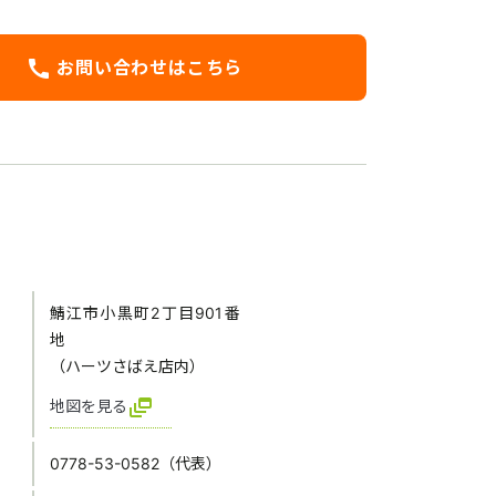
call
お問い合わせはこちら
鯖江市小黒町2丁目901番
地
（ハーツさばえ店内）
dynamic_feed
地図を見る
0778-53-0582（代表）