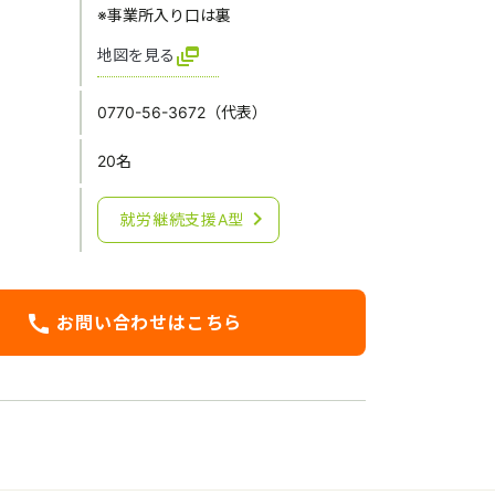
※事業所入り口は裏
dynamic_feed
地図を見る
0770-56-3672（代表）
20名
chevron_right
就労継続支援A型
call
お問い合わせはこちら