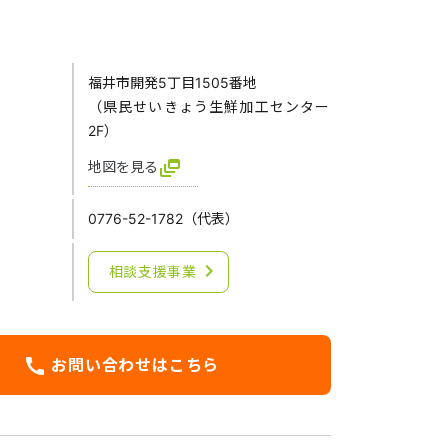
福井市開発5丁目1505番地
（県民せいきょう生鮮加工センター
2F）
dynamic_feed
地図を見る
0776-52-1782（代表）
chevron_right
相談支援事業
call
お問い合わせはこちら