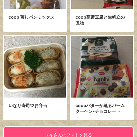
coop 蒸しパンミックス
coop高野豆腐と生帆立の
煮物
いなり寿司♡お弁当
coopバターが薫るバーム
クーヘン-チョコレート
ユキさんのフォトを見る