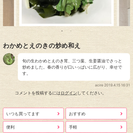
わかめとえのきの炒め和え
旬の生わかめとえのき茸、三つ葉、生姜醤油でさっと
炒めました。春の香りが口いっぱいに広がり、幸せで
す。
acire
2019.4.15 16:31
コメントを投稿するには
ログイン
してください。
いつも買ってます
おすすめ
便利
手軽