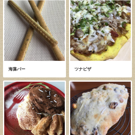
海藻バー
ツナピザ