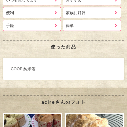
便利
家族に好評
手軽
簡単
使った商品
COOP 純米酒
acireさんのフォト