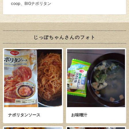
coop、BIGナポリタン
じっぽちゃんさんのフォト
ナポリタンソース
お味噌汁