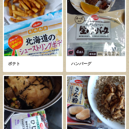
ポテト
ハンバーグ