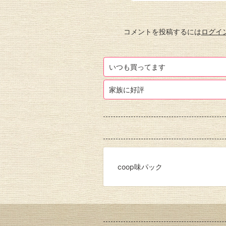
コメントを投稿するには
ログイ
いつも買ってます
家族に好評
coop味パック