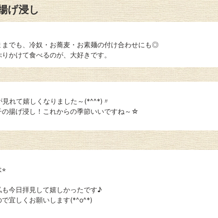
揚げ浸し
ままでも、冷奴・お蕎麦・お素麺の付け合わせにも◎
ぷりかけて食べるのが、大好きです。
見れて嬉しくなりました～(*^^*)〃
子の揚げ浸し！これからの季節いいですね～☆
︎
私も今日拝見して嬉しかったです♪
宜しくお願いします(*^o^*)