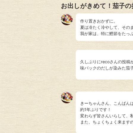
お出しがきめて！茄子の
作り置きおかずに。
夏は冷たく冷やして、その
我が家は、特に鰹節をたっ
久しぶりにrecoさんの投稿が
味パックのだしが染みた茄
きーちゃんさん、こんばんは⭐
約1年ぶりです！
変わらず皆さんいらして、
また、ちょくちょく来ますので