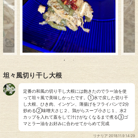
坦々風切り干し大根
定番の和風の切り干し大根には飽きたのでラー油を使
って坦々風で美味しかったです。①水で戻した切り干
し大根、ひき肉、インゲン、薄揚げをフライパンで2分
炒める②味噌大さじ２、鶏がらスープ小さじ１、水2
カップを入れて蓋をして汁けがなくなるまで煮る③ゴ
マとラー油をお好みに合わせてからめて完成
リナリア
2018.11.9 14:29