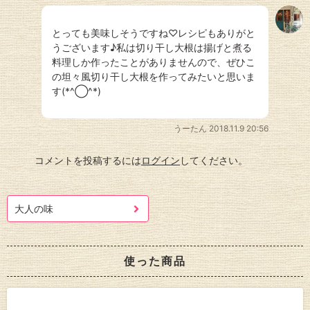
とっても美味しそうですね♡レシピもありがと
うございます♪私は切り干し大根は揚げと煮る
料理しか作ったことがありませんので、ぜひこ
の坦々風切り干し大根を作ってみたいと思いま
す(*^◯^*)
うーたん
2018.11.9 20:56
コメントを投稿するには
ログイン
してください。
大人の味
使った商品