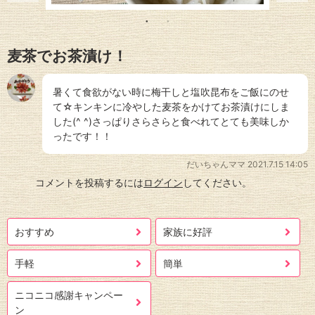
麦茶でお茶漬け！
暑くて食欲がない時に梅干しと塩吹昆布をご飯にのせ
て☆キンキンに冷やした麦茶をかけてお茶漬けにしま
した(^ ^)さっぱりさらさらと食べれてとても美味しか
ったです！！
だいちゃんママ
2021.7.15 14:05
コメントを投稿するには
ログイン
してください。
おすすめ
家族に好評
手軽
簡単
ニコニコ感謝キャンペー
ン