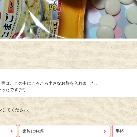
、
、実は、この中にころころ小さなお餅を入れました。
たです(^^)
ン
してください。
家族に好評
手軽