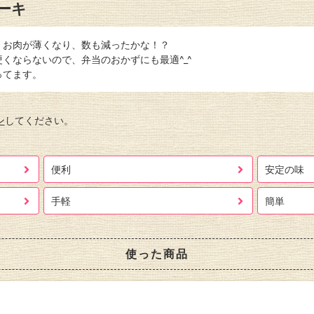
ーキ
、お肉が薄くなり、数も減ったかな！？
くならないので、弁当のおかずにも最適^_^
ってます。
ン
してください。
便利
安定の味
手軽
簡単
使った商品