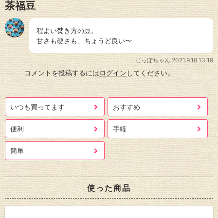
茶福豆
程よい焚き方の豆。
甘さも硬さも、ちょうど良い〜
じっぽちゃん
2021.9.18 13:19
コメントを投稿するには
ログイン
してください。
いつも買ってます
おすすめ
便利
手軽
簡単
使った商品