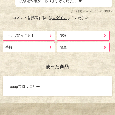
抗酸化作用が、ありますからね(^_-)-☆
じっぽちゃん
2021.9.23 19:47
コメントを投稿するには
ログイン
してください。
いつも買ってます
便利
手軽
簡単
使った商品
coopブロッコリー