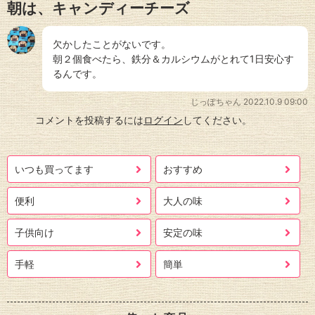
朝は、キャンディーチーズ
欠かしたことがないです。
朝２個食べたら、鉄分＆カルシウムがとれて1日安心す
るんです。
じっぽちゃん
2022.10.9 09:00
コメントを投稿するには
ログイン
してください。
いつも買ってます
おすすめ
便利
大人の味
子供向け
安定の味
手軽
簡単