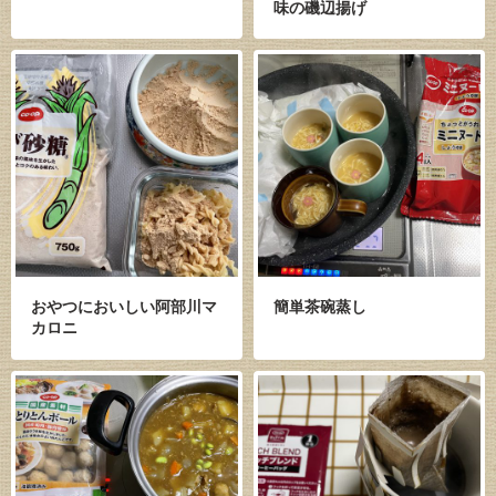
味の磯辺揚げ
おやつにおいしい阿部川マ
簡単茶碗蒸し
カロニ