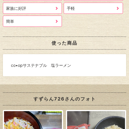
家族に好評
手軽
簡単
使った商品
co•opサステナブル 塩ラーメン
すずらん726さんのフォト