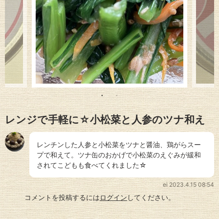
レンジで手軽に☆小松菜と人参のツナ和え
レンチンした人参と小松菜をツナと醤油、鶏がらスー
プで和えて。ツナ缶のおかげで小松菜のえぐみが緩和
されてこどもも食べてくれました☆
ei
2023.4.15 08:54
コメントを投稿するには
ログイン
してください。