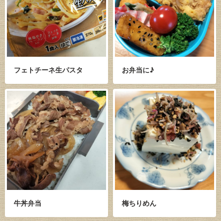
フェトチーネ生パスタ
お弁当に♪
牛丼弁当
梅ちりめん