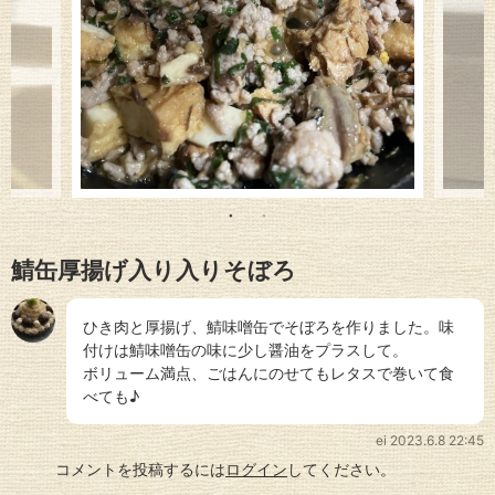
鯖缶厚揚げ入り入りそぼろ
ひき肉と厚揚げ、鯖味噌缶でそぼろを作りました。味
付けは鯖味噌缶の味に少し醤油をプラスして。
ボリューム満点、ごはんにのせてもレタスで巻いて食
べても♪
ei
2023.6.8 22:45
コメントを投稿するには
ログイン
してください。