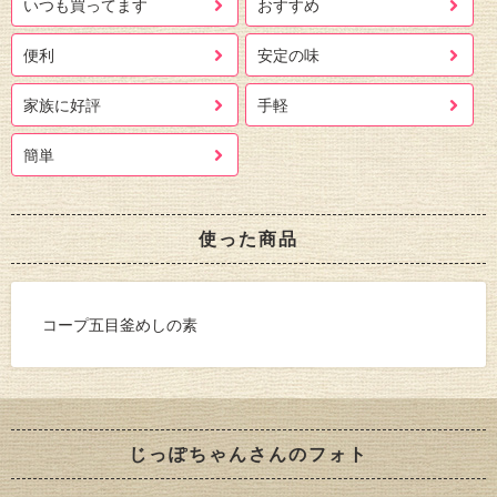
いつも買ってます
おすすめ
便利
安定の味
家族に好評
手軽
簡単
使った商品
コープ五目釜めしの素
じっぽちゃんさんのフォト