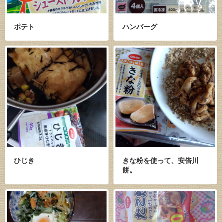
ポテト
ハンバーグ
ひじき
きな粉を使って、安倍川
餅。