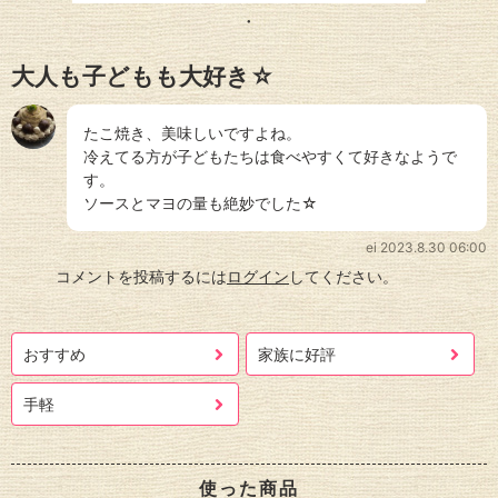
大人も子どもも大好き☆
たこ焼き、美味しいですよね。
冷えてる方が子どもたちは食べやすくて好きなようで
す。
ソースとマヨの量も絶妙でした☆
ei
2023.8.30 06:00
コメントを投稿するには
ログイン
してください。
おすすめ
家族に好評
手軽
使った商品