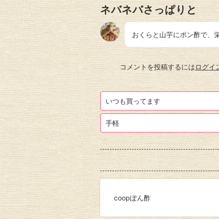
ネバネバさっぱりと
おくらと山芋にポン酢で、
コメントを投稿するには
ログイ
いつも買ってます
手軽
coopぽん酢