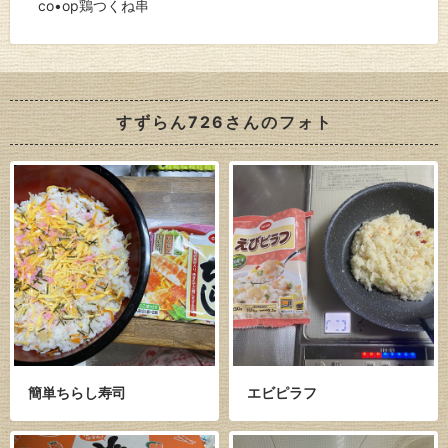
co•op鶏つくね串
すずらん726さんのフォト
簡単ちらし寿司
エビピラフ