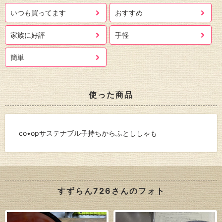
いつも買ってます
おすすめ
家族に好評
手軽
簡単
使った商品
co•opサステナブル子持ちからふとししゃも
すずらん726さんのフォト