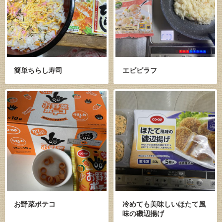
簡単ちらし寿司
エビピラフ
お野菜ポテコ
冷めても美味しいほたて風
味の磯辺揚げ