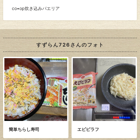
co•op炊き込みパエリア
すずらん726さんのフォト
簡単ちらし寿司
エビピラフ