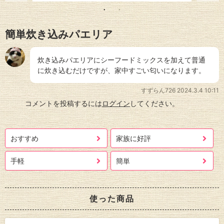
簡単炊き込みパエリア
炊き込みパエリアにシーフードミックスを加えて普通
に炊き込むだけですが、家中すごい匂いになります。
すずらん726
2024.3.4 10:11
コメントを投稿するには
ログイン
してください。
おすすめ
家族に好評
手軽
簡単
使った商品