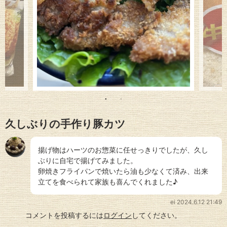
久しぶりの手作り豚カツ
揚げ物はハーツのお惣菜に任せっきりでしたが、久し
ぶりに自宅で揚げてみました。
卵焼きフライパンで焼いたら油も少なくて済み、出来
立てを食べられて家族も喜んでくれました♪
ei
2024.6.12 21:49
コメントを投稿するには
ログイン
してください。