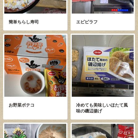
簡単ちらし寿司
エビピラフ
お野菜ポテコ
冷めても美味しいほたて風
味の磯辺揚げ