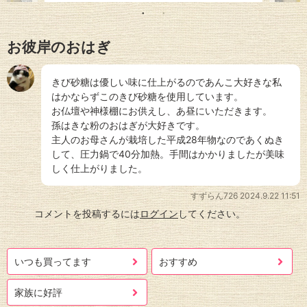
お彼岸のおはぎ
きび砂糖は優しい味に仕上がるのであんこ大好きな私
はかならずこのきび砂糖を使用しています。
お仏壇や神様棚にお供えし、あ昼にいただきます。
孫はきな粉のおはぎが大好きです。
主人のお母さんが栽培した平成28年物なのであくぬき
して、圧力鍋で40分加熱。手間はかかりましたが美味
しく仕上がりました。
すずらん726
2024.9.22 11:51
コメントを投稿するには
ログイン
してください。
いつも買ってます
おすすめ
家族に好評