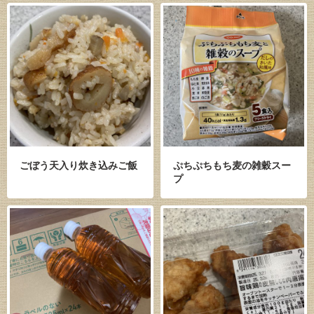
ごぼう天入り炊き込みご飯
ぷちぷちもち麦の雑穀スー
プ