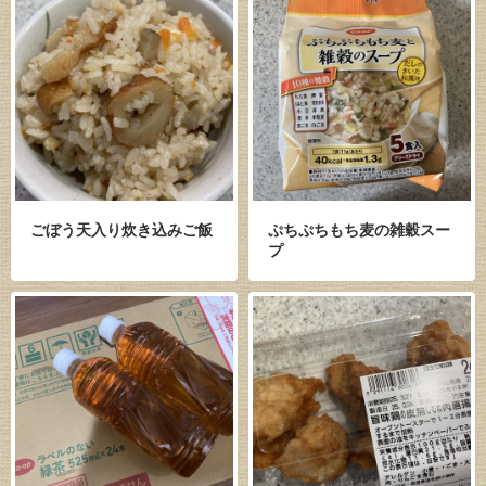
ごぼう天入り炊き込みご飯
ぷちぷちもち麦の雑穀スー
プ