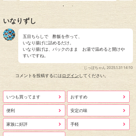
いなりずし
五目ちらしで 酢飯を作って、
いなり揚げに詰めるだけ。
いなり揚げは、パックのまま お湯で温めると開けや
すいですね。
じっぽちゃん
2025.1.31 14:10
コメントを投稿するには
ログイン
してください。
いつも買ってます
おすすめ
便利
安定の味
家族に好評
手軽