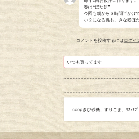
毎年2回お彼岸に作ります。
春は❝ぼた餅❞
今回も朝から３時間半かけ
小２になる孫も、きな粉ぼ
コメントを投稿するには
ログイ
いつも買ってます
coopきび砂糖、すりごま、ｻｽﾃﾅ