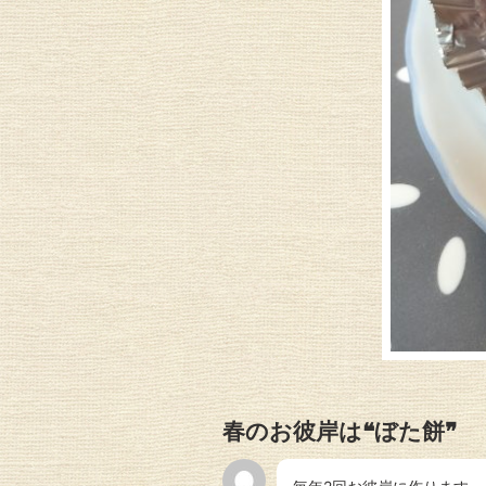
春のお彼岸は❝ぼた餅❞