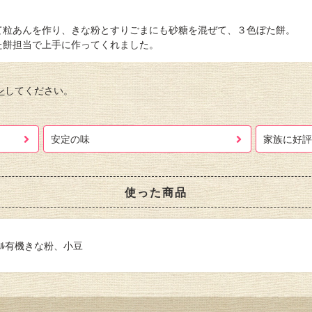
て粒あんを作り、きな粉とすりごまにも砂糖を混ぜて、３色ぼた餅。
た餅担当で上手に作ってくれました。
ン
してください。
安定の味
家族に好評
使った商品
ﾌﾞﾙ有機きな粉、小豆