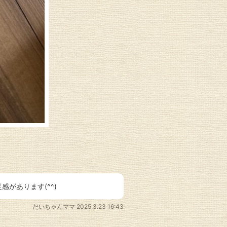
があります(^^)
だいちゃんママ
2025.3.23 16:43