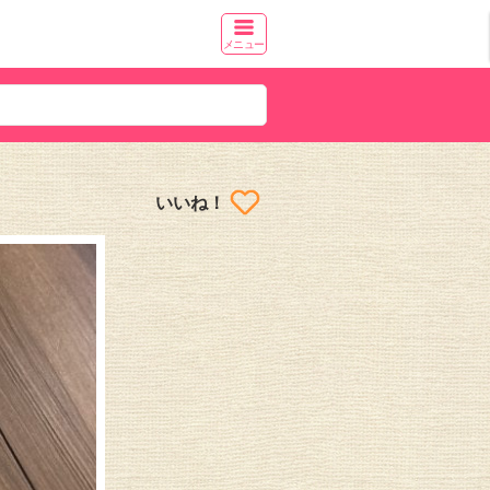
メニュー
いいね！