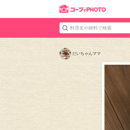
だいちゃんママ