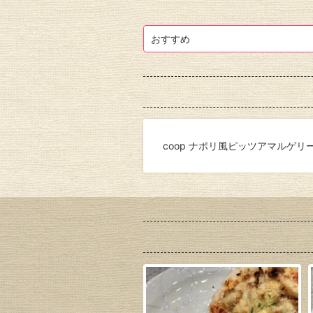
おすすめ
coop ナポリ風ピッツアマルゲリ