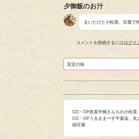
夕御飯のお汁
まいたけと小松菜、豆腐で
コメントを投稿するには
ログイ
安定の味
CO・OP産直中橋さんちの小松菜
CO・OPうるままーす平釜塩、丸
絹豆腐