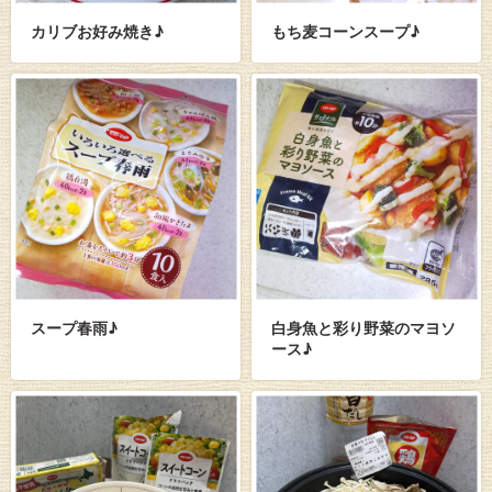
カリブお好み焼き♪
もち麦コーンスープ♪
スープ春雨♪
白身魚と彩り野菜のマヨソ
ース♪