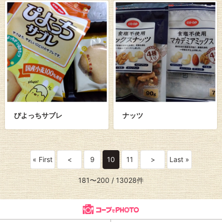
ぴよっちサブレ
ナッツ
« First
<
9
10
11
>
Last »
181〜200
/ 13028件