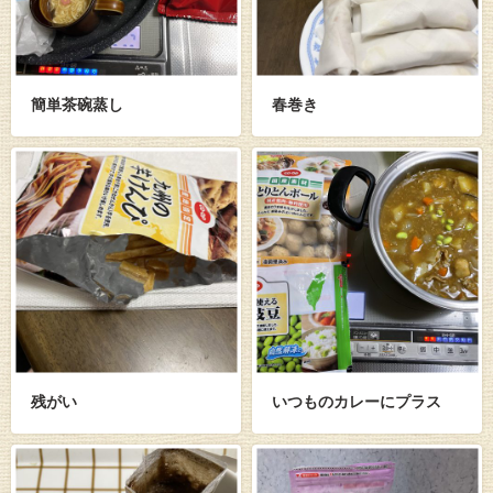
簡単茶碗蒸し
春巻き
残がい
いつものカレーにプラス