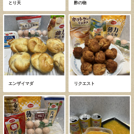
とり天
酢の物
エンザイマダ
リクエスト