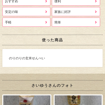
おすすめ
便利
安定の味
家族に好評
手軽
簡単
使った商品
のりのりの玄米せんべい
さいゆうさんのフォト