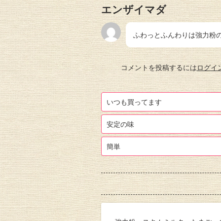
エンザイマダ
ふわっとふんわりは強力粉
コメントを投稿するには
ログイ
いつも買ってます
安定の味
簡単