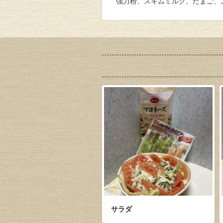
強力粉、スキムミルク、たまご、
サラダ