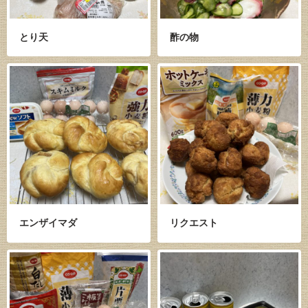
とり天
酢の物
エンザイマダ
リクエスト