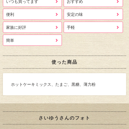
いつも買ってます
おすすめ
便利
安定の味
家族に好評
手軽
簡単
使った商品
ホットケーキミックス、たまご、黒糖、薄力粉
さいゆうさんのフォト