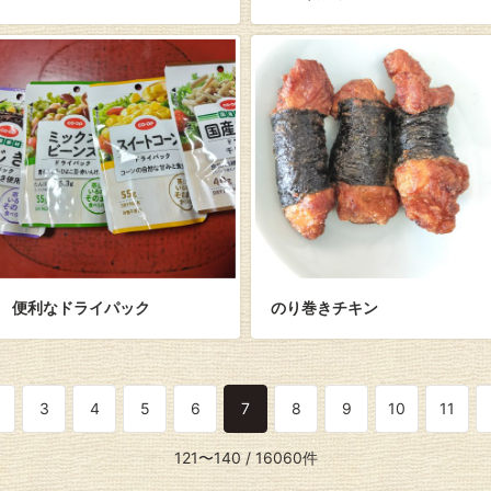
便利なドライパック
のり巻きチキン
3
4
5
6
7
8
9
10
11
121〜140
/ 16060件