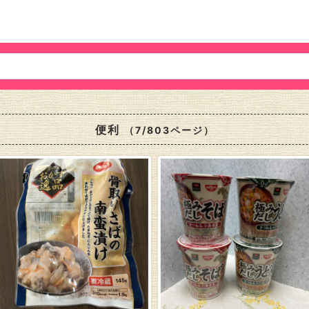
便利
（7/803ページ）