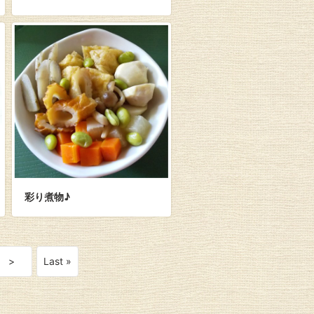
彩り煮物♪
>
Last »