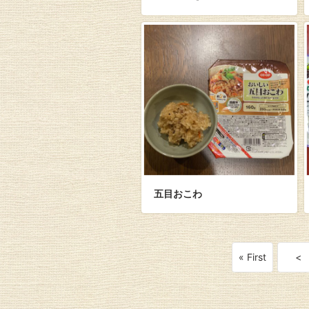
五目おこわ
« First
<