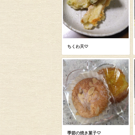
ちくわ天♡
季節の焼き菓子♡