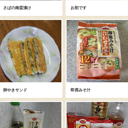
さばの南蛮漬け
お初です
卵やきサンド
即席みそ汁