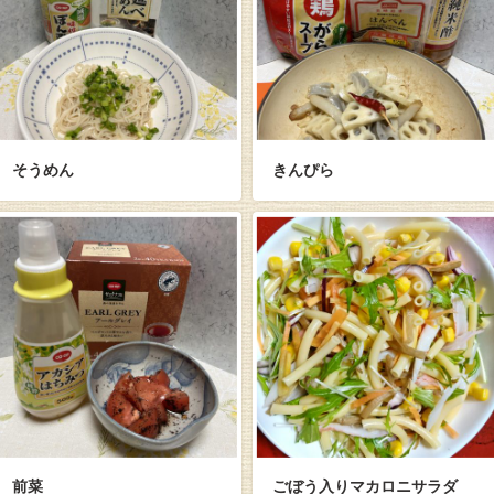
そうめん
きんぴら
前菜
ごぼう入りマカロニサラダ