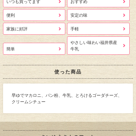
いつも買ってます
おすすめ
便利
安定の味
家族に好評
手軽
やさしい味わい福井県産
簡単
牛乳
使った商品
早ゆでマカロニ、パン粉、牛乳、とろけるゴーダチーズ、
クリームシチュー