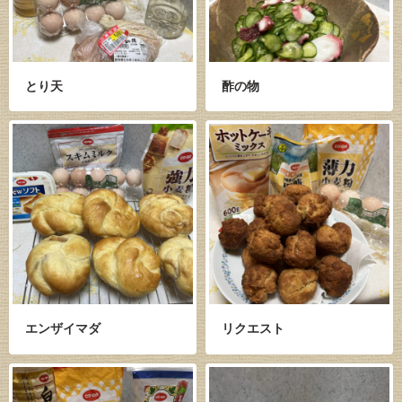
とり天
酢の物
エンザイマダ
リクエスト