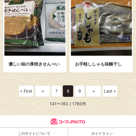
優しい味の厚焼きせんべい
お手軽ししゃも味醂干し
« First
<
7
8
9
>
Last »
141〜160
/ 1760件
このサイトについて
ガイドライン