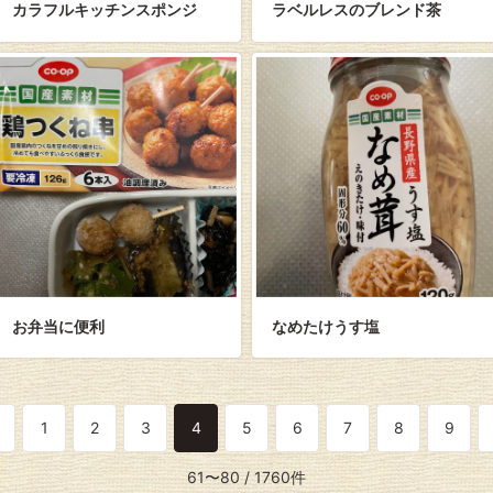
カラフルキッチンスポンジ
ラベルレスのブレンド茶
お弁当に便利
なめたけうす塩
1
2
3
4
5
6
7
8
9
61〜80
/ 1760件