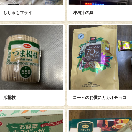
ししゃもフライ
味噌汁の具
爪楊枝
コーヒのお供にカカオチョコ