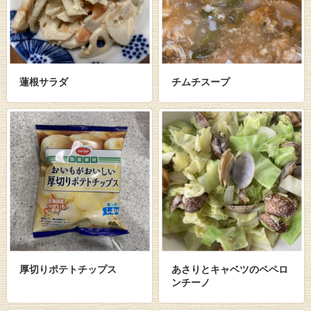
蓮根サラダ
チムチスープ
厚切りポテトチップス
あさりとキャベツのペペロ
ンチーノ