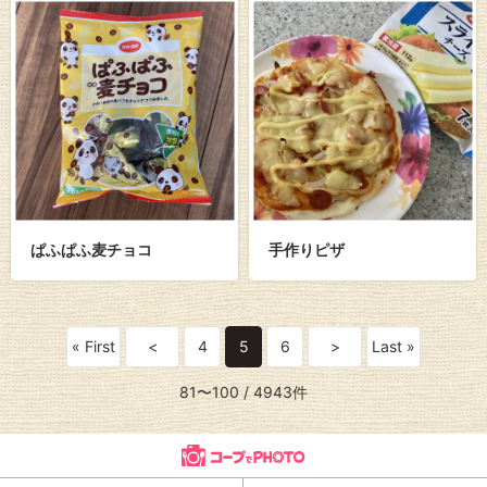
ぱふぱふ麦チョコ
手作りピザ
« First
<
4
5
6
>
Last »
81〜100
/ 4943件